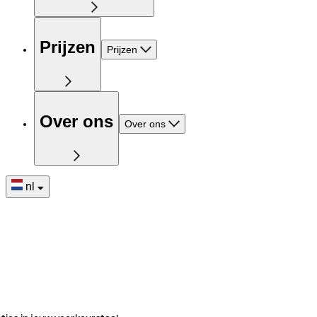
Prijzen
Prijzen
Over ons
Over ons
nl