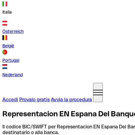
Italia
Österreich
België
Portugal
Nederland
Accedi
Provalo gratis
Avvia la procedura
Representacion EN Espana Del Banqu
Il codice BIC/SWIFT per Representacion EN Espana Del B
destinatario o alla banca.