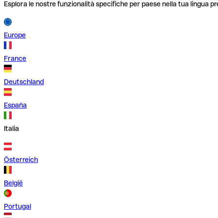
Esplora le nostre funzionalità specifiche per paese nella tua lingua pr
Europe
France
Deutschland
España
Italia
Österreich
België
Portugal