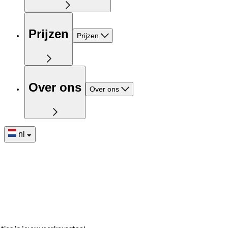
Prijzen
Prijzen
Over ons
Over ons
nl