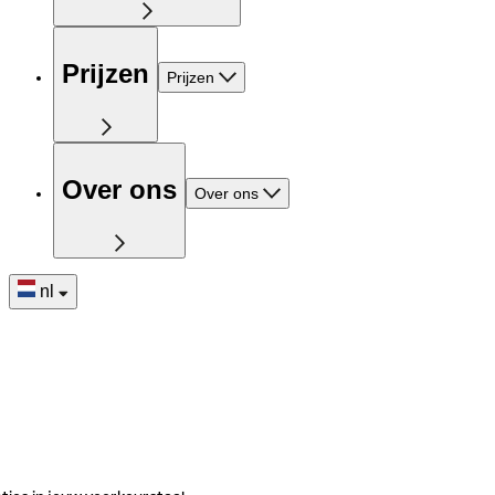
Prijzen
Prijzen
Over ons
Over ons
nl