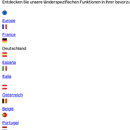
Entdecken Sie unsere länderspezifischen Funktionen in Ihrer bevor
Europe
France
Deutschland
España
Italia
Österreich
België
Portugal