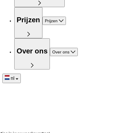
Prijzen
Prijzen
Over ons
Over ons
nl