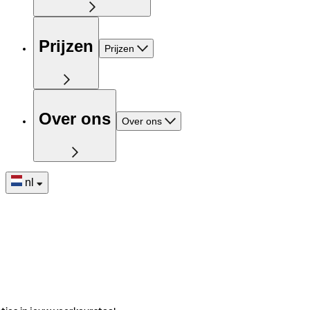
Prijzen
Prijzen
Over ons
Over ons
nl