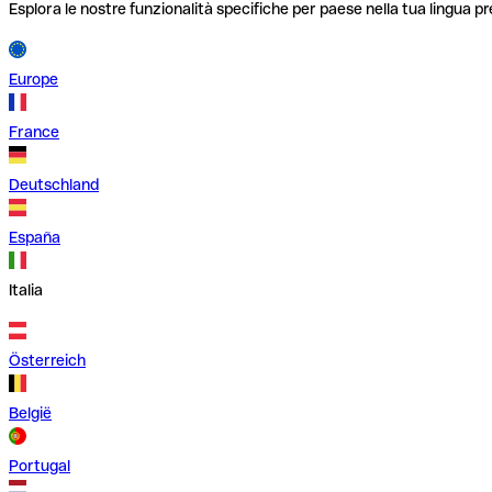
Esplora le nostre funzionalità specifiche per paese nella tua lingua pr
Europe
France
Deutschland
España
Italia
Österreich
België
Portugal