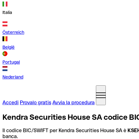
Italia
Österreich
België
Portugal
Nederland
Accedi
Provalo gratis
Avvia la procedura
Kendra Securities House SA codice BI
Il codice BIC/SWIFT per Kendra Securities House SA è
KSE
banca.