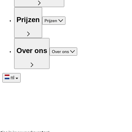
Prijzen
Prijzen
Over ons
Over ons
nl