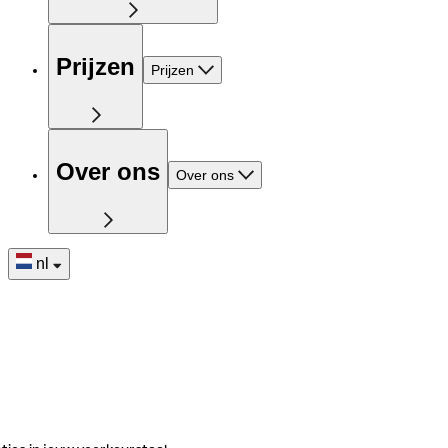
Prijzen
Prijzen
Over ons
Over ons
nl