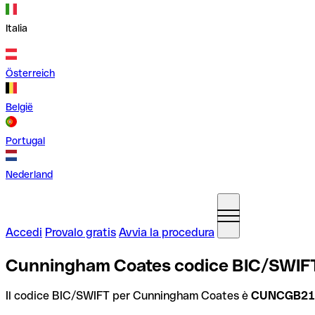
Italia
Österreich
België
Portugal
Nederland
Accedi
Provalo gratis
Avvia la procedura
Cunningham Coates codice BIC/SWIFT
Il codice BIC/SWIFT per Cunningham Coates è
CUNCGB21