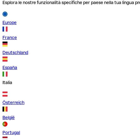
Esplora le nostre funzionalità specifiche per paese nella tua lingua pr
Europe
France
Deutschland
España
Italia
Österreich
België
Portugal