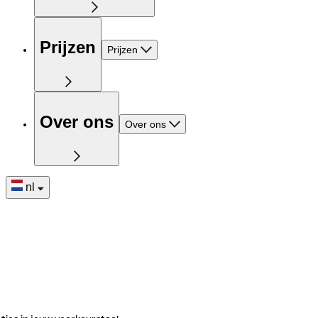
Prijzen
Prijzen
Over ons
Over ons
nl