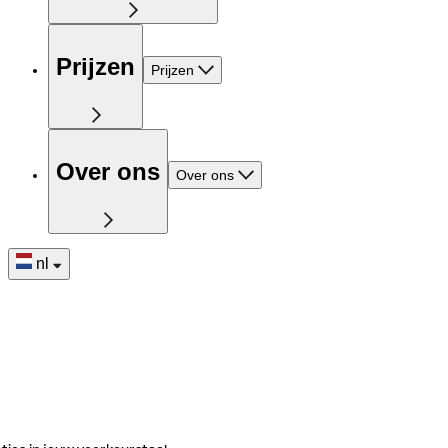
Prijzen
Prijzen
Over ons
Over ons
nl