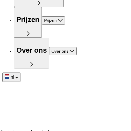
Prijzen
Prijzen
Over ons
Over ons
nl