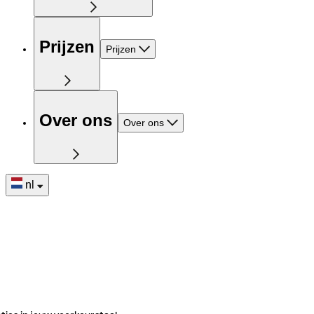
Prijzen
Prijzen
Over ons
Over ons
nl