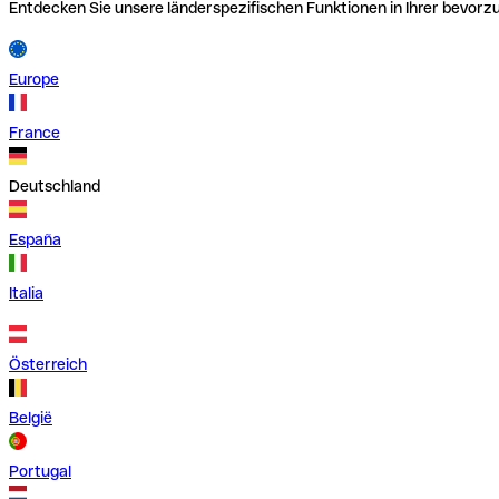
Entdecken Sie unsere länderspezifischen Funktionen in Ihrer bevor
Europe
France
Deutschland
España
Italia
Österreich
België
Portugal