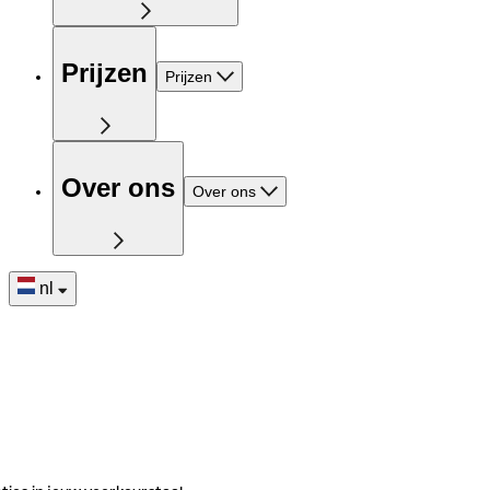
Prijzen
Prijzen
Over ons
Over ons
nl