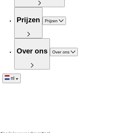
Prijzen
Prijzen
Over ons
Over ons
nl