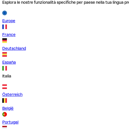
Esplora le nostre funzionalità specifiche per paese nella tua lingua pr
Europe
France
Deutschland
España
Italia
Österreich
België
Portugal