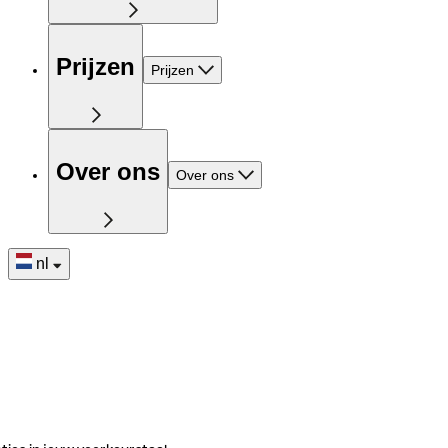
Prijzen
Prijzen
Over ons
Over ons
nl