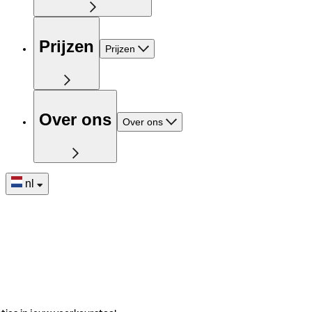
Prijzen
Prijzen
Over ons
Over ons
nl