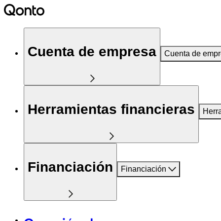
Cuenta de empresa
Cuenta de emp
Herramientas financieras
Herr
Financiación
Financiación