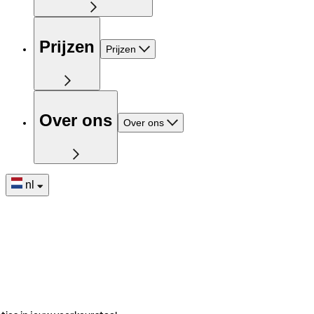
Prijzen
Prijzen
Over ons
Over ons
nl