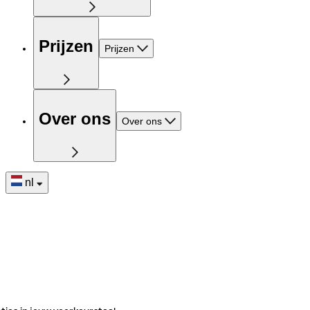
Prijzen
Prijzen
Over ons
Over ons
nl