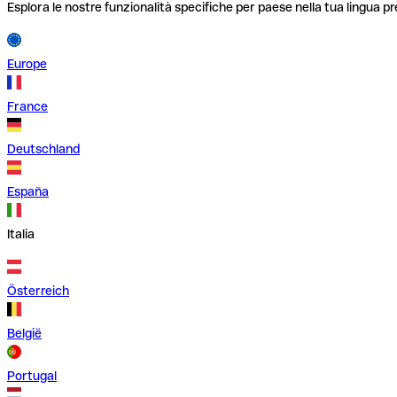
Esplora le nostre funzionalità specifiche per paese nella tua lingua pr
Europe
France
Deutschland
España
Italia
Österreich
België
Portugal