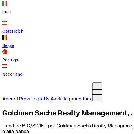
Italia
Österreich
België
Portugal
Nederland
Accedi
Provalo gratis
Avvia la procedura
Goldman Sachs Realty Management, . c
Il codice BIC/SWIFT per Goldman Sachs Realty Management
o alla banca.