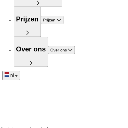
Prijzen
Prijzen
Over ons
Over ons
nl