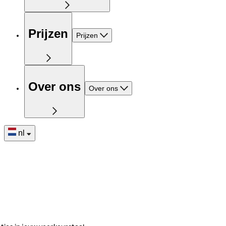
Prijzen
Prijzen
Over ons
Over ons
nl