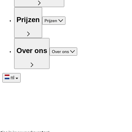
Prijzen
Prijzen
Over ons
Over ons
nl