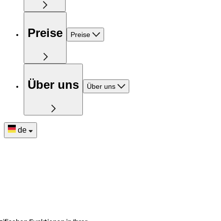
Preise
Preise
Über uns
Über uns
de