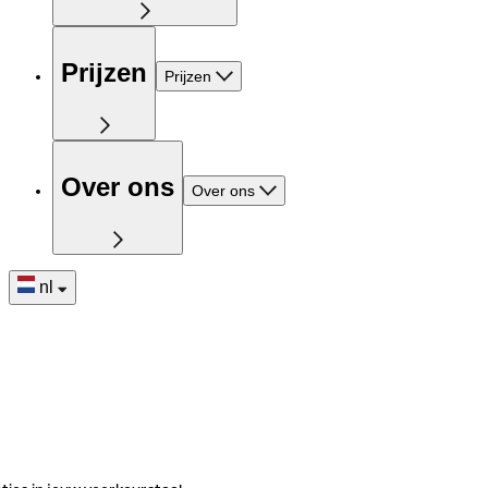
Prijzen
Prijzen
Over ons
Over ons
nl