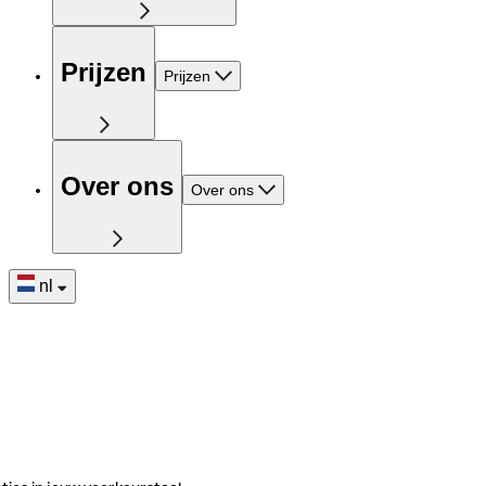
Prijzen
Prijzen
Over ons
Over ons
nl