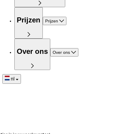
Prijzen
Prijzen
Over ons
Over ons
nl