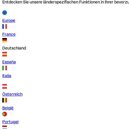
Entdecken Sie unsere länderspezifischen Funktionen in Ihrer bevor
Europe
France
Deutschland
España
Italia
Österreich
België
Portugal