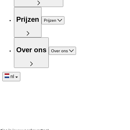
Prijzen
Prijzen
Over ons
Over ons
nl