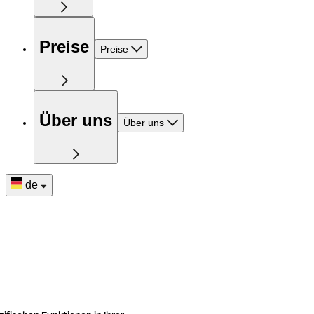
Preise
Preise
Über uns
Über uns
de