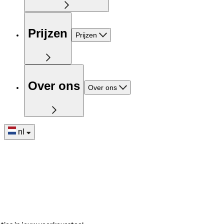
Prijzen
Prijzen
Over ons
Over ons
nl