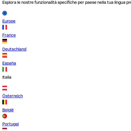
Esplora le nostre funzionalità specifiche per paese nella tua lingua pr
Europe
France
Deutschland
España
Italia
Österreich
België
Portugal