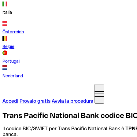
Italia
Österreich
België
Portugal
Nederland
Accedi
Provalo gratis
Avvia la procedura
Trans Pacific National Bank codice BIC
Il codice BIC/SWIFT per Trans Pacific National Bank è
TPN
banca.