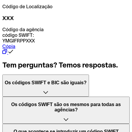
Código de Localização
XXX
Código da agência
código SWIFT:
YMGIFRPPXXX
Cópia
Tem perguntas? Temos respostas.
Os códigos SWIFT e BIC são iguais?
O acrónimo SWIFT significa "Society for Worldwide
Os códigos SWIFT são os mesmos para todas as
Interbank Financial Telecommunication (Sociedade para
agências?
as Telecomunicações Financeiras Interbancárias
Mundiais)". Trata-se de uma rede mundial onde se
processam pagamentos entre países. Por outro lado, BIC
Depende dos bancos. Nalguns casos, alguns usam o
O que acontece se introduzir um código SWIFT