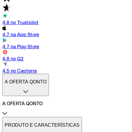
4.8 no Trustpilot
4.7 na App Store
4.7 na Play Store
4.8 no G2
4.5 no Capterra
A OFERTA QONTO
A OFERTA QONTO
Tarifas
Conta profissional online
PRODUTO E CARACTERÍSTICAS
Conta profissional freelance