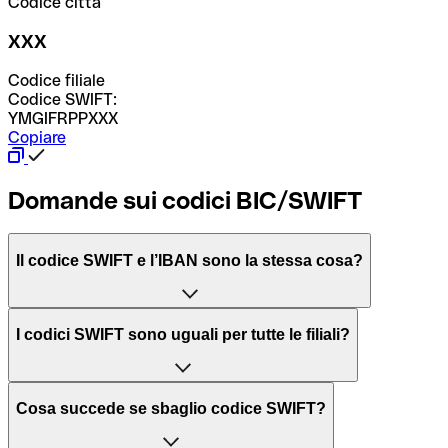
Codice città
XXX
Codice filiale
Codice SWIFT:
YMGIFRPPXXX
Copiare
Domande sui codici BIC/SWIFT
Il codice SWIFT e l’IBAN sono la stessa cosa?
L'acronimo SWIFT sta per “Society for Worldwide
I codici SWIFT sono uguali per tutte le filiali?
Interbank Financial Telecommunication”, una rete globale
per l’elaborazione dei pagamenti tra diversi Paesi.
Dipende dalle banche. In alcuni casi le banche utilizzano
Cosa succede se sbaglio codice SWIFT?
lo stesso codice SWIFT per filiali diverse. In altri casi, le
Il BIC, invece, sta per “Bank Identifier Code” ed è una
banche preferiscono avere un codice SWIFT dedicato per