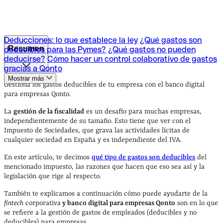
Deducciones: lo que establece la ley
¿Qué gastos son
Resumen
deducibles para las Pymes?
¿Qué gastos no pueden
deducirse?
Cómo hacer un control colaborativo de gastos
gracias a Qonto
Deducciones: lo que establece la ley
¿Qué gastos son
Mostrar más
deducibles para las Pymes?
¿Qué gastos no pueden
Gestiona los gastos deducibles de tu empresa con el banco digital
deducirse?
Cómo hacer un control colaborativo de gastos
para empresas Qonto.
gracias a Qonto
La
gestión de la fiscalidad
es un desafío para muchas empresas,
independientemente de su tamaño. Esto tiene que ver con el
Impuesto de Sociedades, que grava las actividades lícitas de
cualquier sociedad en España y es independiente del IVA.
En este artículo, te decimos
qué tipo de gastos son deducibles
del
mencionado impuesto, las razones que hacen que eso sea así y la
legislación que rige al respecto.
También te explicamos a continuación cómo puede ayudarte de la
fintech
corporativa
y banco digital para empresas Qonto
son en lo que
se refiere a la gestión de gastos de empleados (deducibles y no
deducibles) para empresas.