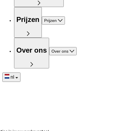
Prijzen
Prijzen
Over ons
Over ons
nl