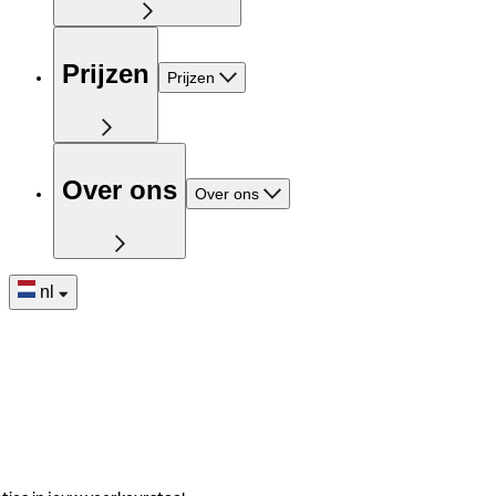
Prijzen
Prijzen
Over ons
Over ons
nl