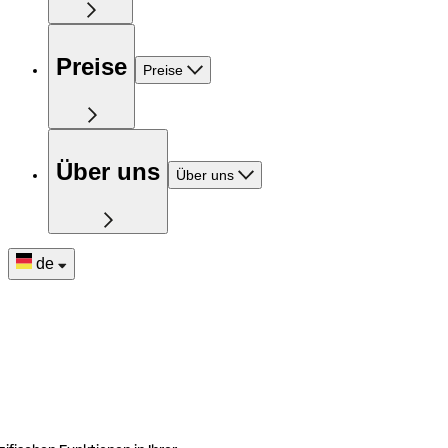
Preise
Preise
Über uns
Über uns
de