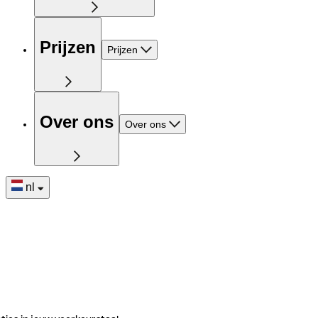
Prijzen
Prijzen
Over ons
Over ons
nl