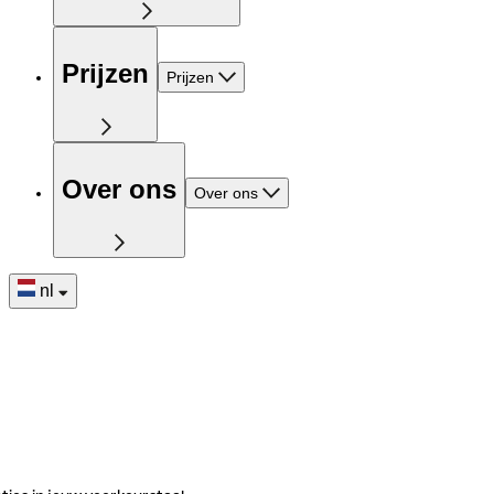
Prijzen
Prijzen
Over ons
Over ons
nl