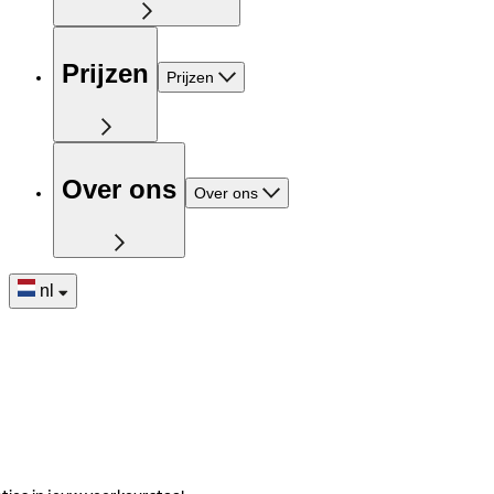
Prijzen
Prijzen
Over ons
Over ons
nl