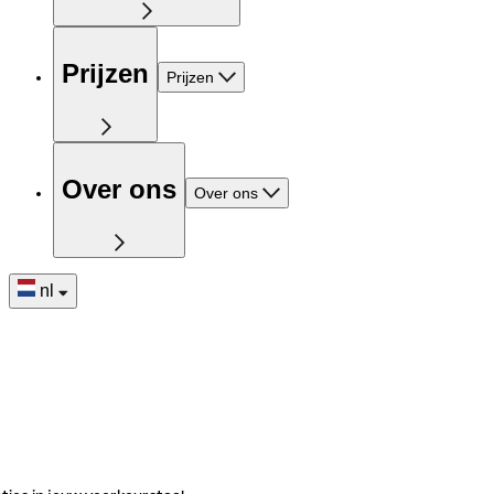
Prijzen
Prijzen
Over ons
Over ons
nl