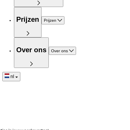
Prijzen
Prijzen
Over ons
Over ons
nl