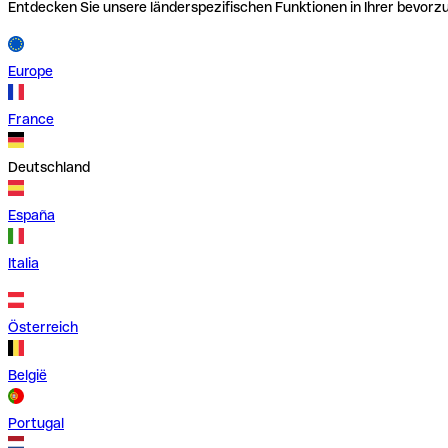
Entdecken Sie unsere länderspezifischen Funktionen in Ihrer bevor
Europe
France
Deutschland
España
Italia
Österreich
België
Portugal