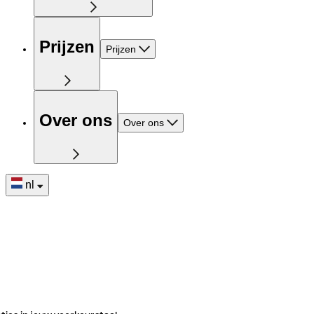
Prijzen
Prijzen
Over ons
Over ons
nl